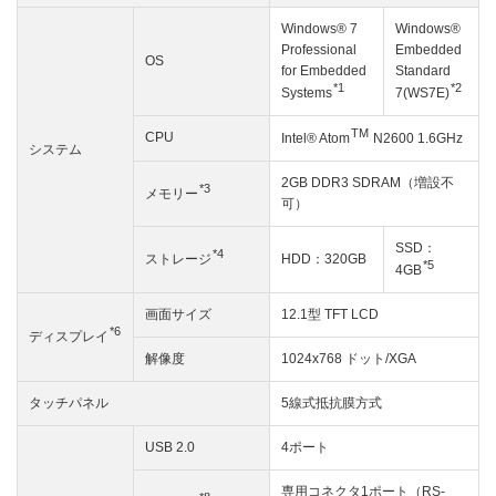
Windows® 7
Windows®
Professional
Embedded
OS
for Embedded
Standard
*1
*2
Systems
7(WS7E)
TM
CPU
Intel® Atom
N2600 1.6GHz
システム
2GB DDR3 SDRAM（増設不
*3
メモリー
可）
SSD：
*4
HDD：320GB
ストレージ
*5
4GB
画面サイズ
12.1型 TFT LCD
*6
ディスプレイ
解像度
1024x768 ドット/XGA
タッチパネル
5線式抵抗膜方式
USB 2.0
4ポート
専用コネクタ1ポート（RS-