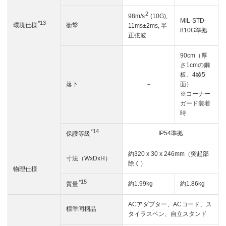
2
98m/s
(10G),
MIL-STD-
*13
衝撃
環境仕様
11ms±2ms, 半
810G準拠
正弦波
90cm（厚
さ1cmの鋼
板、4綾5
落下
－
面）
※コーナー
ガード装着
時
*14
IP54準拠
保護等級
約320 x 30 x 246mm（突起部
寸法（WxDxH）
除く）
物理仕様
*15
約1.99kg
約1.86kg
質量
ACアダプター、ACコード、ス
標準同梱品
タイラスペン、自立スタンド