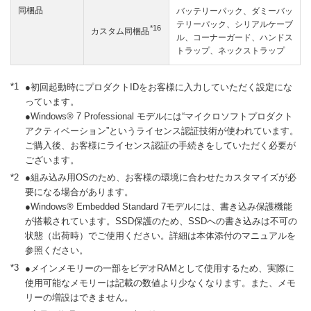
同梱品
バッテリーパック、ダミーバッ
テリーパック、シリアルケーブ
*16
カスタム同梱品
ル、コーナーガード、ハンドス
トラップ、ネックストラップ
*1
●初回起動時にプロダクトIDをお客様に入力していただく設定にな
っています。
●Windows® 7 Professional モデルには“マイクロソフトプロダクト
アクティベーション”というライセンス認証技術が使われています。
ご購入後、お客様にライセンス認証の手続きをしていただく必要が
ございます。
*2
●組み込み用OSのため、お客様の環境に合わせたカスタマイズが必
要になる場合があります。
●Windows® Embedded Standard 7モデルには、書き込み保護機能
が搭載されています。SSD保護のため、SSDへの書き込みは不可の
状態（出荷時）でご使用ください。詳細は本体添付のマニュアルを
参照ください。
*3
●メインメモリーの一部をビデオRAMとして使用するため、実際に
使用可能なメモリーは記載の数値より少なくなります。また、メモ
リーの増設はできません。