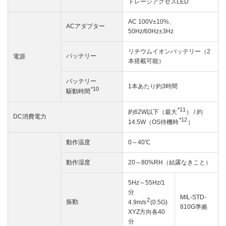
トレージアクセスLED
AC 100V±10%、
ACアダプター
50Hz/60Hz±3Hz
リチウムイオンバッテリー（2
バッテリー
電源
本搭載可能）
バッテリー
1本あたり約3時間
*10
駆動時間
*11
約62W以下（最大
） / 約
DC消費電力
*12
14.5W（OS待機時
）
動作温度
0～40℃
動作湿度
20～80%RH（結露なきこと）
5Hz～55Hz/1
分
MIL-STD-
2
振動
4.9m/s
(0.5G)
810G準拠
XYZ方向各40
分