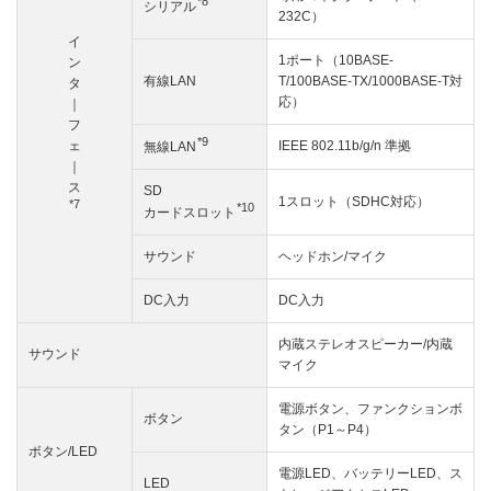
*8
シリアル
232C）
イ
1ポート（10BASE-
ン
有線LAN
T/100BASE-TX/1000BASE-T対
タ
応）
｜
フ
*9
ェ
IEEE 802.11b/g/n 準拠
無線LAN
｜
ス
SD
1スロット（SDHC対応）
*7
*10
カードスロット
サウンド
ヘッドホン/マイク
DC入力
DC入力
内蔵ステレオスピーカー/内蔵
サウンド
マイク
電源ボタン、ファンクションボ
ボタン
タン（P1～P4）
ボタン/LED
電源LED、バッテリーLED、ス
LED