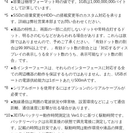
*4
●容量は物理フォーマット時の値です。1GBは1,000,000,000バイト
として計算しています。
*5
●SSDの容量変更やHDDへの搭載変更等のカスタム対応を承りま
す。詳細は弊社営業本部までお問い合わせください。
*6
●液晶の特性上、画面の一部に点灯しないドットや常時点灯するド
ット、明るさのむらなどがあらわれる場合があります。これらは故
障ではありませんので、予めご了承ください。「有効ドット数の割
合は99.99%以上です。」有効ドット数の割合とは「対応するディス
プレイの表示しうる全ドット数のうち、表示可能なドット数の割
合」です。
*7
●各インターフェースは、それらのインターフェースに対応する全
ての周辺機器の動作を保証するものではありません。また、USBポ
ートの電源供給能力は1ポートあたり500mAです。
*8
●シリアルポートを使用するにはオプションのシリアルケーブルが
必要です。
*9
●無線通信は周囲の電波状況や障害物、設置環境などによって通信
距離、通信速度に影響が出る場合があります。
*10
●JEITAバッテリー動作時間測定法 Ver1.0 に基づく駆動時間です。
バッテリーパックは出荷直後の状態で満充電後に測定しておりま
す。記載の時間は目安であり、駆動時間は動作環境や液晶の輝度、