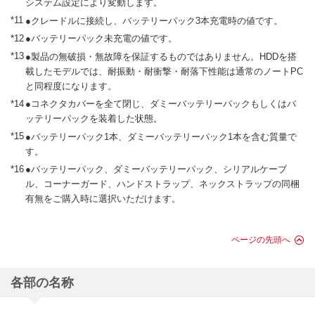
システム設定により変動します。
*11
●クレードルに接続し、バッテリーパック3本充電時の値です。
*12
●バッテリーパック未充電の値です。
*13
●製品の無破損・無故障を保証するものではありません。HDDを搭
載したモデルでは、耐振動・耐衝撃・耐落下性能は通常のノートPC
と同程度になります。
*14
●コネクタカバーを全て閉じ、ダミーバッテリーパックもしくはバ
ッテリーパックを装着した状態。
*15
●バッテリーパック1本、ダミーバッテリーパック1本を含む質量で
す。
*16
●バッテリーパック、ダミーバッテリーパック、シリアルケーブ
ル、コーナーガード、ハンドストラップ、ネックストラップの同梱
有無をご購入時に選択いただけます。
ページの先頭へ
各部の名称