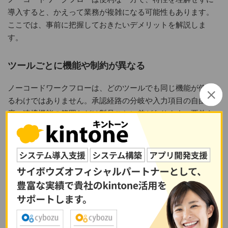
導入すると、かえって業務が複雑になる可能性もあります。
ここでは、事前に把握しておきたいデメリットを解説しま
す。
ツールごとに機能や制約が異なる
ノーコードワークフローは、どのツールでも同じ機能が使え
るわけではありません。承認経路の分岐や入力項目の自由
度、連携機能の範囲などは製品ごとに差があります。要件を
整理せずに選定すると、導入後に実現できない業務が判明
し、再選定が必要になる可能性もあります。
複雑すぎる業務には対応できない場合がある
ノーコードは簡易な構築と相性がよい一方で、例外処理が多
い業務や独自ルールが重なったフローには対応しきれない可
能性があります。従来の業務をそのまま再現しようとする
と、設定が煩雑になり、運用負荷が高まる可能性もゼロでは