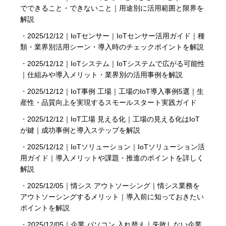
でできること・できないこと｜用途別に活用範囲と限界を
解説
・
2025/12/12｜IoTセンサー｜IoTセンサー活用ガイド｜種
類・業界別活用シーン・導入時のチェックポイントを解説
・
2025/12/12｜IoTシステム｜IoTシステムで広がる可能性
｜仕組みや導入メリット・業界別の活用事例を解説
・
2025/12/12｜IoT事例 工場｜工場のIoT導入事例5選｜生
産性・品質向上を実現するスモールスタート実践ガイド
・
2025/12/12｜IoT工場 見える化｜工場の見える化はIoT
が鍵｜成功事例と導入ステップを解説
・
2025/12/12｜IoTソリューション｜IoTソリューション活
用ガイド｜導入メリットや課題・推進のポイントを詳しく
解説
・
2025/12/05｜情シス アウトソーシング｜情シス業務を
アウトソーシングするメリット｜導入前に知っておきたい
ポイントを解説
・
2025/12/05｜企業 パソコン 入れ替え｜失敗しない企業