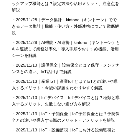
ックアップ機能とは？設定方法や活用メリット、注意点を
解説
・
2025/11/28｜データ集計｜kintone（キントーン）でで
きるデータ集計｜機能・使い方・外部連携について徹底解
説
・
2025/11/28｜AI機能・AI連携｜kintone（キントーン）と
AIを連携して業務効率化！導入手順やおすすめ機能、活用
シーンを解説
・
2025/11/13｜設備保全｜設備保全とは？保守・メンテナ
ンスとの違い、IoT活用まで解説
・
2025/11/13｜産業IoT｜産業IoTとは？IoTとの違いや導
入するメリット・今後の課題をわかりやすく解説
・
2025/11/13｜IoTデバイス｜IoTデバイスとは？種類と導
入するメリット、失敗しない選び方を解説
・
2025/11/13｜IoT・予知保全｜IoT予知保全とは？予防保
全との違いや導入する際のメリット・デメリットを解説
・
2025/11/13｜IoT・設備監視｜IoTにおける設備監視と