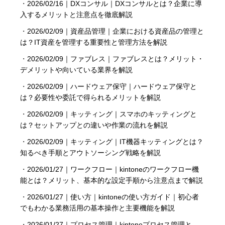
・
2026/02/16｜DXコンサル｜DXコンサルとは？企業に導
入するメリットと注意点を徹底解説
・
2026/02/09｜資産品管理｜企業における資産品の管理と
は？IT資産を管理する重要性と管理方法を解説
・
2026/02/09｜ファブレス｜ファブレスとは？メリット・
デメリットや向いている業界を解説
・
2026/02/09｜ハードウェア保守｜ハードウェア保守と
は？必要性や委託で得られるメリットを解説
・
2026/02/09｜キッティング｜スマホのキッティングと
は？セットアップとの違いや作業の流れを解説
・
2026/02/09｜キッティング｜IT機器キッティングとは？
知るべき手順とアウトソーシング戦略を解説
・
2026/01/27｜ワークフロー｜kintoneのワークフロー機
能とは？メリット、基本的な設定手順から注意点まで解説
・
2026/01/27｜使い方｜kintoneの使い方ガイド｜初心者
でもわかる業務活用の基本操作と主要機能を解説
・
2026/01/27｜プロセス管理｜kintoneプロセス管理と