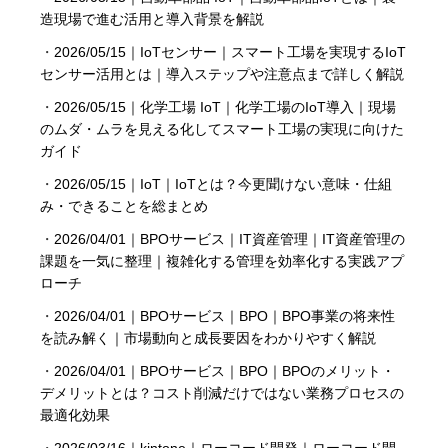
造現場で進む活用と導入背景を解説
・
2026/05/15｜IoTセンサー｜スマート工場を実現するIoT
センサー活用とは｜導入ステップや注意点まで詳しく解説
・
2026/05/15｜化学工場 IoT｜化学工場のIoT導入｜現場
のムダ・ムラを見える化してスマート工場の実現に向けた
ガイド
・
2026/05/15｜IoT｜IoTとは？今更聞けない意味・仕組
み・できることを総まとめ
・
2026/04/01｜BPOサービス｜IT資産管理｜IT資産管理の
課題を一気に整理｜複雑化する管理を効率化する実践アプ
ローチ
・
2026/04/01｜BPOサービス｜BPO｜BPO事業の将来性
を読み解く｜市場動向と成長要因をわかりやすく解説
・
2026/04/01｜BPOサービス｜BPO｜BPOのメリット・
デメリットとは？コスト削減だけではない業務プロセスの
最適化効果