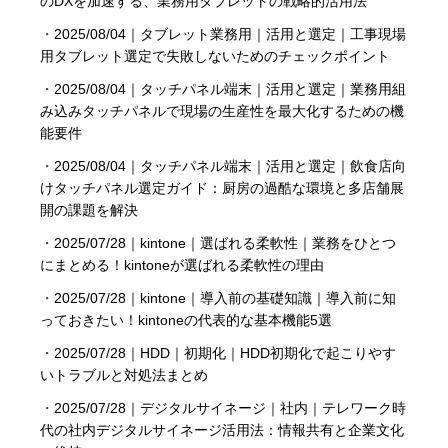
のDXを加速する、業務用タブレットの戦略的活用法
・
2025/08/04｜タブレット業務用｜活用と選定｜工事現場
用タブレット選定で失敗しないためのチェックポイント
・
2025/08/04｜タッチパネル端末｜活用と選定｜業務用組
み込みタッチパネルで現場の生産性を最大化するための機
能要件
・
2025/08/04｜タッチパネル端末｜活用と選定｜飲食店向
けタッチパネル選定ガイド：厨房の過酷な環境と多店舗展
開の課題を解決
・
2025/07/28｜kintone｜選ばれる柔軟性｜業務をひとつ
にまとめる！kintoneが選ばれる柔軟性の理由
・
2025/07/28｜kintone｜導入前の基礎知識｜導入前に知
っておきたい！kintoneの代表的な基本機能5選
・
2025/07/28｜HDD｜初期化｜HDD初期化で起こりやす
いトラブルと対処法まとめ
・
2025/07/28｜デジタルサイネージ｜社内｜テレワーク時
代の社内デジタルサイネージ活用法：情報共有と企業文化