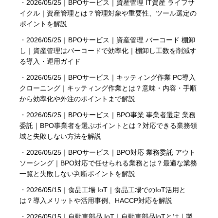
・
2026/05/25｜BPOサービス｜資産管理 IT資産 ライフサ
イクル｜資産管理とは？管理対象や重要性、ツール選定の
ポイントを解説
・
2026/05/25｜BPOサービス｜資産管理 バーコード 棚卸
し｜資産管理はバーコードで効率化｜棚卸し工数を削減す
る導入・運用ガイド
・
2026/05/25｜BPOサービス｜キッティング作業 PC導入
クローニング｜キッティング作業とは？意味・内容・手順
から効率化や外注のポイントまで解説
・
2026/05/25｜BPOサービス｜BPO事業 事業者選定 業務
委託｜BPO事業者を選ぶポイントとは？対応できる業務領
域と失敗しない方法を解説
・
2026/05/25｜BPOサービス｜BPO対応 業務委託 アウト
ソーシング｜BPO対応で任せられる業務とは？最適な業務
一覧と失敗しない判断ポイントを解説
・
2026/05/15｜食品工場 IoT｜食品工場でのIoT活用と
は？導入メリットや活用事例、HACCP対応を解説
・
2026/05/15｜自動車部品 IoT｜自動車部品IoTとは｜製