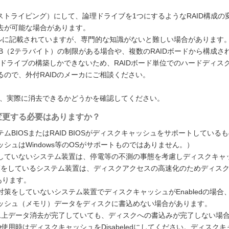
（ストライピング）にして、論理ドライブを1つにするようなRAID構成の
去が可能な場合があります。
ュアルに記載されていますが、専門的な知識がないと難しい場合があります
B（2テラバイト）の制限がある場合や、複数のRAIDボードから構成さ
理ドライブの構築しかできないため、RAIDボード単位でのハードディス
ので、外付RAIDのメーカにご相談ください。
、実際に消去できるかどうかを確認してください。
は変更する必要はありますか？
BIOSまたはRAID BIOSがディスクキャッシュをサポートしているも
シュはWindows等のOSがサポートものではありません。）
していないシステム装置は、停電等の不測の事態を考慮しディスクキャ
源対策をしているシステム装置は、ディスクアクセスの高速化のためディス
あります。
策をしていないシステム装置でディスクキャッシュがEnabledの場合
ッシュ（メモリ）データをディスクに書込めない場合があります。
ログラム上データ消去が完了していても、ディスクへの書込みが完了しない場
ID使用時はディスクキャッシュをDisabeledにしてください。ディスクキ