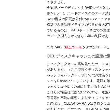
できません。
全物理ハードディスクをRAIDレベル0
更を行えば、ハードディスクのデータ消
RAID構成の変更は外付RAIDのマニ
構築できる論理ドライブの容量が最大2T
ているものは、RAIDボート単位での論
のデータ消去しかできない等の制限がある
外付RAIDは
検証ツール
をダウンロードし
Q13. ディスクキャッシュの設定
ディスクアクセスの高速化のため、システム
があります。（ここで言うディスクキャッ
バッテリィバックアップ等で電源対策を
シュをDisabeledにしています。電
キャッシュをEnabledにしているものが
これらの場合は問題ないのですが、電源対
停電等の不測の事態によりディスクキャ
この場合、CLEAR-DA RAIDはプ
があります。そのため、CLEAR-DA RA