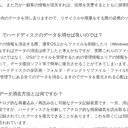
ん。また万が一顧客の情報が流失すれば、信用を失墜するとともに損害
ディスク内のデータを消し去りますので、リサイクルや廃棄をする際の必携の
MAT」でハードディスクのデータを消せば良いのでは？
の情報を消去する際、通常OS上からファイルを削除したり（Window
をすればデータの消去は終了したと考えがちですが、実際これらのファ
わけではなく、OSがファイルを管理するための管理情報エリアの情報を
って、データ復旧ソフト等で簡単に復元させることができてしまいます
存せず、ハードディスクの全区画・フォルダ・ディレクトリファイル・ファイル
S管理下にある全てのデータを消去しますのでデータを復元される心配は
るデータ消去方法とは何ですか？
ナログ的な再書込み／再読み出し可能なデータ記録装置です。一旦、消
能ですが、ハードディスクを分解してアナログ的な残留磁気を読み取る
記録されていたデータを復元できることがあります。これを防ぐには3
言われています。