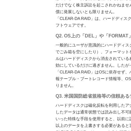
だけでなく株主訴訟を起こされかねませ
償に発展しないとも限りません。
「CLEAR-DA RAID」は、ハード
フトウェアです。
Q2. OS上の「DEL」や「FOR
一般的にユーザが意識的にハードディスク
でごみ箱を空にしたり）、フォーマット
ルはハードディスクから消去されている
効にしているだけに過ぎません。したが
「CLEAR-DA RAID」はOSに依
報テーブル・ブートレコード情報等、O
りません。
Q3. 米国国防総省規格等の信頼あ
ハードディスクは磁化反転を利用したア
したデータは通常状態では読み出し不可
いった特殊な手段を使用すると、以前に
以上のデータを上書きする必要があると