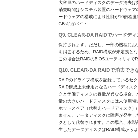
大容量のハードディスクのデータ消去は
消去時間はシステム装置のハードウェアの
ードウェアの構成により性能が10倍程度
GB:ギガバイト
Q9. CLEAR-DA RAIDでハ
保持されます。だだし、一部の機種におい
を消去するため、RAID構成が未定義と
この場合はRAIDのBIOSユーティリィ
Q10. CLEAR-DA RAIDで
RAIDのドライブ構成を記録しているセ
RAID構成上未使用となるハードディス
クと予備ディスクの容量が異なる場合、
量の大きいハードディスクには未使用領
ホットスペア（代替えハードディスク）
ません。データディスクに障害が発生し
クとして代替されます。この場合、本製
生したデータディスクはRAID構成から