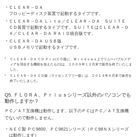
ＣＬＥＡＲ－ＤＡ
フロッピーディスク装置で起動するタイプです。
ＣＬＥＡＲ－ＤＡ Ｌｉｔｅ／ＣＬＥＡＲ－ＤＡ ＳＵＩＴＥ
ＣＤ装置で起動するタイプです。ＳＵＩＴＥはＣＬＥＡＲ－Ｄ
Ａ／ＣＬＥＡＲ－ＤＡ ＲＡＩＤ統合版です。
ＣＬＥＡＲ－ＤＡ ＵＳＢ版
ＵＳＢメモリで起動するタイプです。
*
ＣＬＥＡＲ－ＤＡ ＣＤ Ｐｒｏ(ＣＤ版に、Ｗｉｎｄｏｗｓ上でリムーバブルメデ
ィアを消去する機能を加えたもの)は、２００９年１２月末で販売を終了いたしま
した。
*
ＣＬＥＡＲ－ＤＡ ＣＤ版（ライセンスフリー版）は、２０１４年６月末で販売を
終了いたしました。
Q5. ＦＬＯＲＡ、Ｐｒｉｕｓシリーズ以外のパソコンでも
動作しますか？
ＰＣ／ＡＴ互換機は動作します。以下のＰＣはＰＣ／ＡＴ互換機
でないので動作しません。
ＮＥＣ製 ＰＣ9800、ＰＣ9821シリーズ（ＰＣ98ＮＸシリーズ
は動作します）