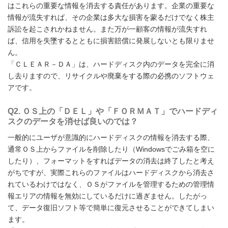
はこれらの重要な情報を消去する責任があります。企業の重要な
情報が流失すれば、その企業は多大な損害を蒙るだけでなく株主
訴訟を起こされかねません。また万が一顧客の情報が流失すれ
ば、信用を失墜するとともに損害賠償に発展しないとも限りませ
ん。
「ＣＬＥＡＲ－ＤＡ」は、ハードディスク内のデータを完全に消
し去りますので、リサイクルや廃棄をする際の必携のソフトウェ
アです。
Q2. ＯＳ上の「ＤＥＬ」や「ＦＯＲＭＡＴ」でハードディ
スクのデータを消せば良いのでは？
一般的にユーザが意識的にハードディスクの情報を消去する際、
通常ＯＳ上からファイルを削除したり（Windowsでごみ箱を空に
したり）、フォーマットをすればデータの消去は終了したと考え
がちですが、実際これらのファイルはハードディスクから消去さ
れているわけではなく、ＯＳがファイルを管理するための管理情
報エリアの情報を無効にしているだけに過ぎません。したがっ
て、データ復旧ソフト等で簡単に復元させることができてしまい
ます。