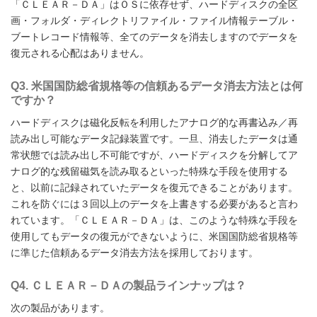
「ＣＬＥＡＲ－ＤＡ」はＯＳに依存せず、ハードディスクの全区
画・フォルダ・ディレクトリファイル・ファイル情報テーブル・
ブートレコード情報等、全てのデータを消去しますのでデータを
復元される心配はありません。
Q3. 米国国防総省規格等の信頼あるデータ消去方法とは何
ですか？
ハードディスクは磁化反転を利用したアナログ的な再書込み／再
読み出し可能なデータ記録装置です。一旦、消去したデータは通
常状態では読み出し不可能ですが、ハードディスクを分解してア
ナログ的な残留磁気を読み取るといった特殊な手段を使用する
と、以前に記録されていたデータを復元できることがあります。
これを防ぐには３回以上のデータを上書きする必要があると言わ
れています。「ＣＬＥＡＲ－ＤＡ」は、このような特殊な手段を
使用してもデータの復元ができないように、米国国防総省規格等
に準じた信頼あるデータ消去方法を採用しております。
Q4. ＣＬＥＡＲ－ＤＡの製品ラインナップは？
次の製品があります。