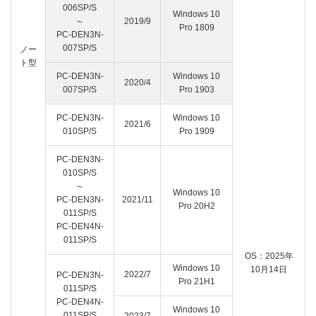
006SP/S
Windows 10
～
2019/9
Pro 1809
PC-DEN3N-
007SP/S
ノー
ト型
PC-DEN3N-
Windows 10
2020/4
007SP/S
Pro 1903
PC-DEN3N-
Windows 10
2021/6
010SP/S
Pro 1909
PC-DEN3N-
010SP/S
～
Windows 10
PC-DEN3N-
2021/11
Pro 20H2
011SP/S
PC-DEN4N-
011SP/S
OS：2025年
Windows 10
10月14日
2022/7
PC-DEN3N-
Pro 21H1
011SP/S
PC-DEN4N-
Windows 10
011SP/S
2023/7