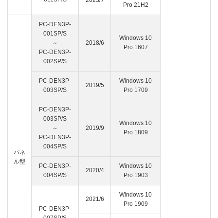
Pro 21H2
PC-DEN3P-
001SP/S
Windows 10
～
2018/6
Pro 1607
PC-DEN3P-
002SP/S
PC-DEN3P-
Windows 10
2019/5
003SP/S
Pro 1709
PC-DEN3P-
003SP/S
Windows 10
～
2019/9
Pro 1809
PC-DEN3P-
004SP/S
パネ
ル型
PC-DEN3P-
Windows 10
2020/4
004SP/S
Pro 1903
Windows 10
2021/6
Pro 1909
PC-DEN3P-
007SP/S