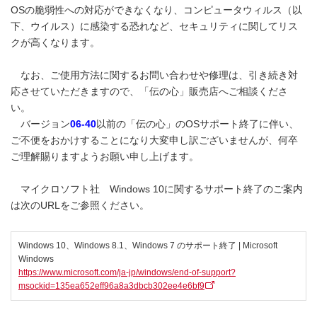
OSの脆弱性への対応ができなくなり、コンピュータウィルス（以
下、ウイルス）に感染する恐れなど、セキュリティに関してリス
クが高くなります。
なお、ご使用方法に関するお問い合わせや修理は、引き続き対
応させていただきますので、「伝の心」販売店へご相談くださ
い。
バージョン
06-40
以前の「伝の心」のOSサポート終了に伴い、
ご不便をおかけすることになり大変申し訳ございませんが、何卒
ご理解賜りますようお願い申し上げます。
マイクロソフト社 Windows 10に関するサポート終了のご案内
は次のURLをご参照ください。
Windows 10、Windows 8.1、Windows 7 のサポート終了 | Microsoft
Windows
https://www.microsoft.com/ja-jp/windows/end-of-support?
msockid=135ea652eff96a8a3dbcb302ee4e6bf9