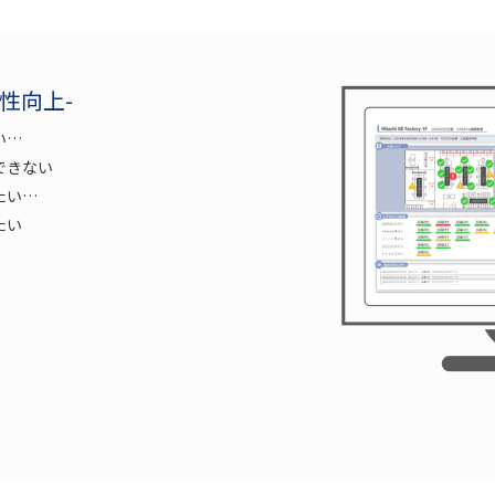
産性向上-
い…
できない
たい…
たい