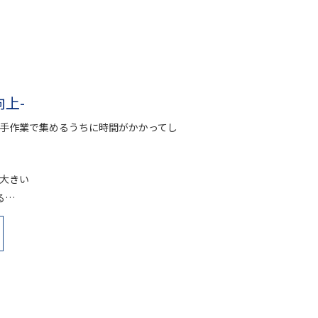
向上-
手作業で集めるうちに時間がかかってし
大きい
る…